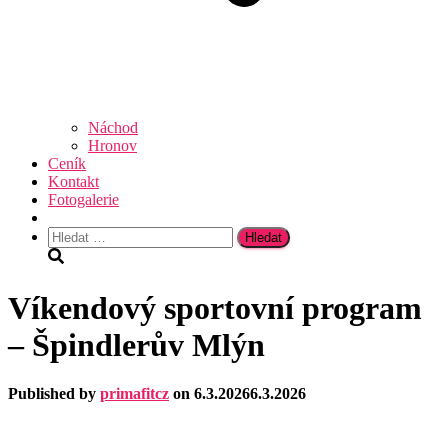
Náchod
Hronov
Ceník
Kontakt
Fotogalerie
Vyhledávání
Víkendový sportovní program
– Špindlerův Mlýn
Published by
primafitcz
on
6.3.2026
6.3.2026