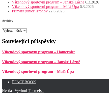
Víkendový sportovní program – Janské Lázně
6.3.2026
Víkendový sportovní program – Malá Úpa
6.3.2026
Primafit junior Hronov
22.6.2025
Archivy
Archivy
Související příspěvky
Víkendový sportovní program – Hamernice
Víkendový sportovní program – Janské Lázně
Víkendový sportovní program – Malá Úpa
FACEBOOK
Hestia | Vyvinul
ThemeIsle