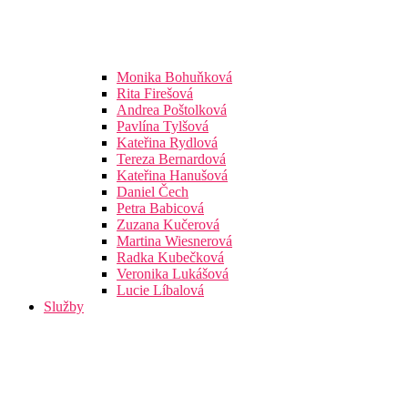
Monika Bohuňková
Rita Firešová
Andrea Poštolková
Pavlína Tylšová
Kateřina Rydlová
Tereza Bernardová
Kateřina Hanušová
Daniel Čech
Petra Babicová
Zuzana Kučerová
Martina Wiesnerová
Radka Kubečková
Veronika Lukášová
Lucie Líbalová
Služby